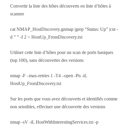
Convertir la liste des hôtes découverts en liste d’hôtes à
scanner
cat NMAP_HostDiscovery.gnmap |grep “Status: Up” |cut -
d ” ” -f 2 > HostUp_FromDiscovery.txt
Utiliser cette liste d’hôtes pour un scan de ports basiques
(top 100), sans découvertes des versions
nmap -F –max-retries 1 -T4 –open -Pn -iL
HostUp_FromDiscovery.txt
Sur les ports que vous avez découverts et identifiés comme
non sensibles, effectuer une découverte des versions
nmap -sV -iL HostWithInterestingServices.txt -p