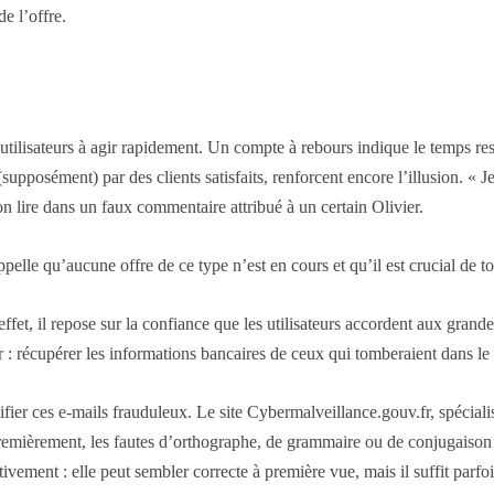
de l’offre.
es utilisateurs à agir rapidement. Un compte à rebours indique le temps r
(supposément) par des clients satisfaits, renforcent encore l’illusion. « J
 lire dans un faux commentaire attribué à un certain Olivier.
ppelle qu’aucune offre de ce type n’est en cours et qu’il est crucial de
t, il repose sur la confiance que les utilisateurs accordent aux grande
ir : récupérer les informations bancaires de ceux qui tomberaient dans le
ifier ces e-mails frauduleux. Le site Cybermalveillance.gouv.fr, spécial
 Premièrement, les fautes d’orthographe, de grammaire ou de conjugaison
tivement : elle peut sembler correcte à première vue, mais il suffit parf