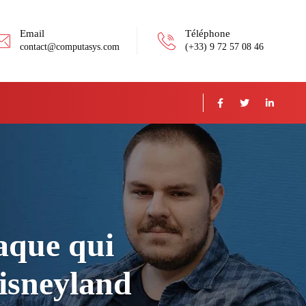
Email
Téléphone
contact@computasys.com
(+33) 9 72 57 08 46
naque qui
Disneyland