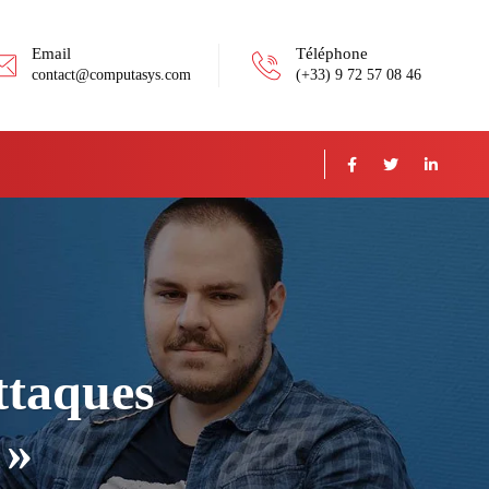
Email
Téléphone
contact@computasys.com
(+33) 9 72 57 08 46
ttaques
 »