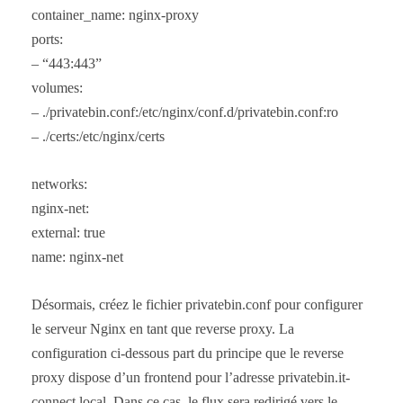
container_name: nginx-proxy
ports:
– “443:443”
volumes:
– ./privatebin.conf:/etc/nginx/conf.d/privatebin.conf:ro
– ./certs:/etc/nginx/certs
networks:
nginx-net:
external: true
name: nginx-net
Désormais, créez le fichier privatebin.conf pour configurer
le serveur Nginx en tant que reverse proxy. La
configuration ci-dessous part du principe que le reverse
proxy dispose d’un frontend pour l’adresse privatebin.it-
connect.local. Dans ce cas, le flux sera redirigé vers le