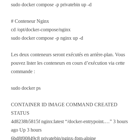
sudo docker compose -p privatebin up -d
# Conteneur Nginx
cd /opt/docker-compose/nginx
sudo docker compose -p nginx up -d
Les deux conteneurs seront exécutés en arrière-plan. Vous
pouvez lister les conteneurs en cours d’exécution via cette
commande :
sudo docker ps
CONTAINER ID IMAGE COMMAND CREATED
STATUS
4d8238b5815f nginx:latest “/docker-entrypoint.…” 3 hours
ago Up 3 hours
6bd8f00849c8 privatebin/nginx-fpm-alpine