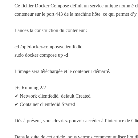
Ce fichier Docker Compose définit un service unique nommé clie
conteneur sur le port 443 de la machine hôte, ce qui permet d’
Lancez la construction du conteneur :
cd /opt/docker-compose/clientfedid
sudo docker compose up -d
L’image sera téléchargée et le conteneur démarré.
[+] Running 2/2
✔ Network clientfedid_default Created
✔ Container clientfedid Started
Dès à présent, vous devriez pouvoir accéder à l’interface de C
Dans la suite de cet article, nous verrons comment utiliser l’outil