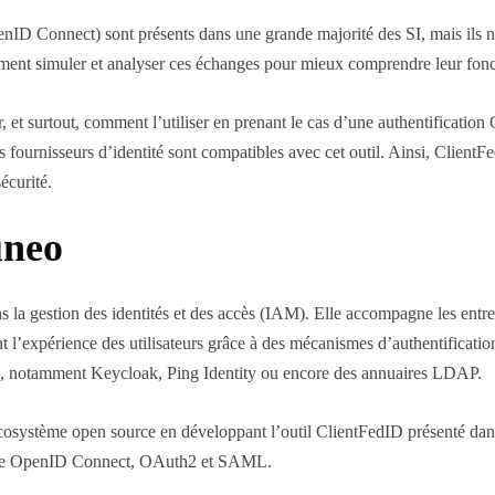
D Connect) sont présents dans une grande majorité des SI, mais ils ne 
ment simuler et analyser ces échanges pour mieux comprendre leur fon
, et surtout, comment l’utiliser en prenant le cas d’une authentificat
 fournisseurs d’identité sont compatibles avec cet outil. Ainsi, ClientFed
écurité.
uneo
 la gestion des identités et des accès (IAM). Elle accompagne les entre
ant l’expérience des utilisateurs grâce à des mécanismes d’authentificati
IAM, notamment Keycloak, Ping Identity ou encore des annuaires LDAP.
écosystème open source en développant l’outil ClientFedID présenté dans 
omme OpenID Connect, OAuth2 et SAML.