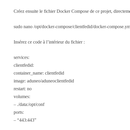
Créez ensuite le fichier Docker Compose de ce projet, directemen
sudo nano /opt/docker-compose/clientfedid/docker-compose.ym
Insérez ce code à l’intérieur du fichier :
services:
clientfedid:
container_name: clientfedid
image: aduneo/aduneoclientfedid
restart: no
volumes:
– ./data:/opt/conf
ports:
– “443:443”