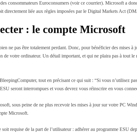
se des consommateurs Euroconsumers (voir ce courrier). Microsoft a donc
soit directement liée aux règles imposées par le Digital Markets Act (D
ecter : le compte Microsoft
ien ne pas être totalement perdant. Donc, pour bénéficier des mises à j
n de votre ordinateur. Un détail important, et qui ne plaira pas à tout l
z BleepingComputer, tout en précisant ce qui suit : “Si vous n’utilise
e l’ESU seront interrompues et vous devrez vous réinscrire en vous con
osoft, sous peine de ne plus recevoir les mises à jour sur votre PC Win
ompte Microsoft.
lle soit requise de la part de l’utilisateur : adhérer au programme ESU 