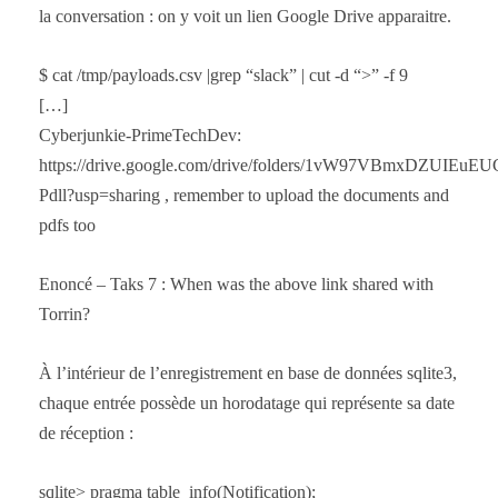
la conversation : on y voit un lien Google Drive apparaitre.
$ cat /tmp/payloads.csv |grep “slack” | cut -d “>” -f 9
[…]
Cyberjunkie-PrimeTechDev:
https://drive.google.com/drive/folders/1vW97VBmxDZUIEu
Pdll?usp=sharing , remember to upload the documents and
pdfs too
Enoncé – Taks 7 : When was the above link shared with
Torrin?
À l’intérieur de l’enregistrement en base de données sqlite3,
chaque entrée possède un horodatage qui représente sa date
de réception :
sqlite> pragma table_info(Notification);