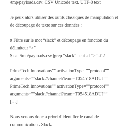
/tmp/payloads.csv: CSV Unicode text, UTF-8 text
Je peux alors utiliser des outils classiques de manipulation et
de découpage de texte sur ces données :
# Filtre sur le mot “slack” et découpage en fonction du
délimiteur “>”
$ cat /tmp/payloads.csv |grep “slack” | cut -d “>” -f 2
PrimeTech Innovations”” activationType=””protocol””
arguments=””slack://channel?team=T054518ADUJ””
PrimeTech Innovations”” activationType=””protocol””
arguments=””slack://channel?team=T054518ADUJ””
[…]
Nous venons donc a priori d’identifier le canal de
communication : Slack.