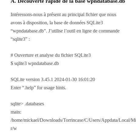
A. Découverte rapide de la base wpndatabase.db
Intéressons-nous à présent au principal fichier que nous
avons à disposition, la base de données SQLite3
“wpndatabase.db”. J’utilise l’outil en ligne de commande
“sqlite3” :
# Ouverture et analyse du fichier SQLite3
$ sqlite3 wpndatabase.db
SQLite version 3.45.1 2024-01-30 16:01:20
Enter “.help” for usage hints.
sqlite> .databases
main:
/home/mickael/Downloads/Torrincase/C/Users/Appdata/Local/Mi
r/w