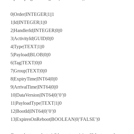
0|Order|INTEGER|1||1
1|Id|INTEGER|1||0
2|HandlerId|INTEGER|0||0
3|ActivityId|GUID|0||0
4|Type|TEXT|1||0
5|Payload|BLOB|0||0
6|Tag|TEXT|0||0
7|Group|TEXT|0||0
8|ExpiryTime|INT64|0||0
9|ArrivalTime|INT64|0||0
10|DataVersion|INT64|0|’0’|0
11|PayloadType|TEXT|1||0
12|BootId|INT64|0|’0’|0
13|ExpiresOnReboot|BOOLEAN|0|’FALSE’|0