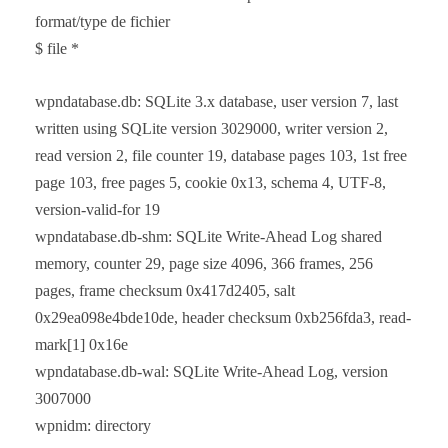
format/type de fichier
$ file *
wpndatabase.db: SQLite 3.x database, user version 7, last
written using SQLite version 3029000, writer version 2,
read version 2, file counter 19, database pages 103, 1st free
page 103, free pages 5, cookie 0x13, schema 4, UTF-8,
version-valid-for 19
wpndatabase.db-shm: SQLite Write-Ahead Log shared
memory, counter 29, page size 4096, 366 frames, 256
pages, frame checksum 0x417d2405, salt
0x29ea098e4bde10de, header checksum 0xb256fda3, read-
mark[1] 0x16e
wpndatabase.db-wal: SQLite Write-Ahead Log, version
3007000
wpnidm: directory