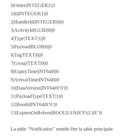
0|Order|INTEGER|1||1
1|Id|INTEGER|1||0
2|HandlerId|INTEGER|0||0
3|ActivityId|GUID|0||0
4|Type|TEXT|1||0
5|Payload|BLOB|0||0
6|Tag|TEXT|0||0
7|Group|TEXT|0||0
8|ExpiryTime|INT64|0||0
9|ArrivalTime|INT64|0||0
10|DataVersion|INT64|0|’0’|0
11|PayloadType|TEXT|1||0
12|BootId|INT64|0|’0’|0
13|ExpiresOnReboot|BOOLEAN|0|’FALSE’|0
La table “Notification” semble être la table principale.