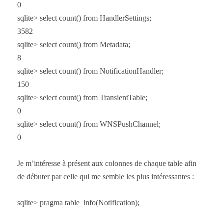
0
sqlite> select count() from HandlerSettings;
3582
sqlite> select count() from Metadata;
8
sqlite> select count() from NotificationHandler;
150
sqlite> select count() from TransientTable;
0
sqlite> select count() from WNSPushChannel;
0
Je m’intéresse à présent aux colonnes de chaque table afin
de débuter par celle qui me semble les plus intéressantes :
sqlite> pragma table_info(Notification);