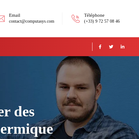
Email
Téléphone
contact@computasys.com
(+33) 9 72 57 08 46
er des
thermique