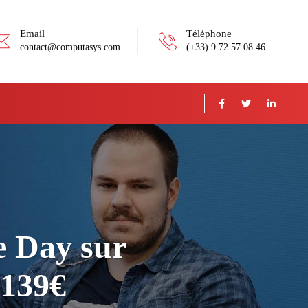
Email
Téléphone
contact@computasys.com
(+33) 9 72 57 08 46
e Day sur
 139€