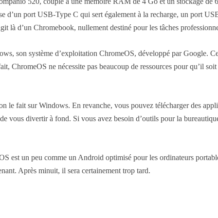
mpanio 520, couplé à une mémoire RAM de 4 Go et un stockage de 64
ose d’un port USB-Type C qui sert également à la recharge, un port USB
’agit là d’un Chromebook, nullement destiné pour les tâches professionn
dows, son système d’exploitation ChromeOS, développé par Google. Ce d
fait, ChromeOS ne nécessite pas beaucoup de ressources pour qu’il soit e
 le fait sur Windows. En revanche, vous pouvez télécharger des applic
de vous divertir à fond. Si vous avez besoin d’outils pour la bureautiqu
est un peu comme un Android optimisé pour les ordinateurs portables
nant. Après minuit, il sera certainement trop tard.