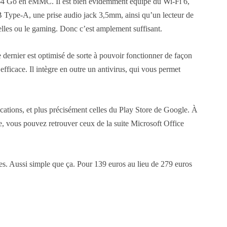
 Go en eMMC. Il est bien évidemment équipé du Wi-Fi 6,
 Type-A, une prise audio jack 3,5mm, ainsi qu’un lecteur de
elles ou le gaming. Donc c’est amplement suffisant.
ernier est optimisé de sorte à pouvoir fonctionner de façon
fficace. Il intègre en outre un antivirus, qui vous permet
ations, et plus précisément celles du Play Store de Google. À
e, vous pouvez retrouver ceux de la suite Microsoft Office
. Aussi simple que ça. Pour 139 euros au lieu de 279 euros