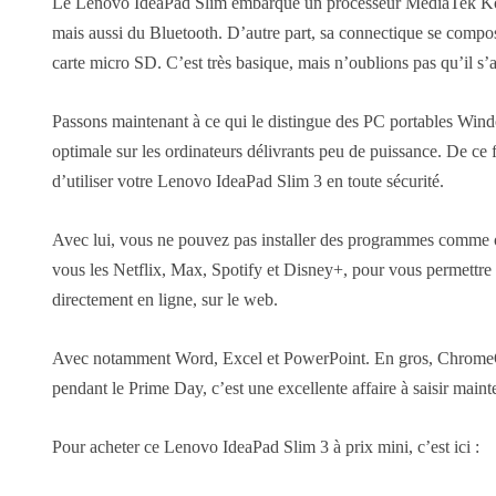
Le Lenovo IdeaPad Slim embarque un processeur MediaTek Ko
mais aussi du Bluetooth. D’autre part, sa connectique se comp
carte micro SD. C’est très basique, mais n’oublions pas qu’il s
Passons maintenant à ce qui le distingue des PC portables Win
optimale sur les ordinateurs délivrants peu de puissance. De ce 
d’utiliser votre Lenovo IdeaPad Slim 3 en toute sécurité.
Avec lui, vous ne pouvez pas installer des programmes comme on
vous les Netflix, Max, Spotify et Disney+, pour vous permettre 
directement en ligne, sur le web.
Avec notamment Word, Excel et PowerPoint. En gros, ChromeOS 
pendant le Prime Day, c’est une excellente affaire à saisir mainte
Pour acheter ce Lenovo IdeaPad Slim 3 à prix mini, c’est ici :