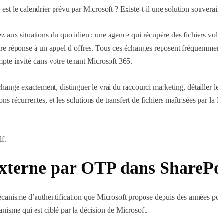
 est le calendrier prévu par Microsoft ? Existe-t-il une solution souver
sez aux situations du quotidien : une agence qui récupère des fichiers 
tre réponse à un appel d’offres. Tous ces échanges reposent fréquemmen
ompte invité dans votre tenant Microsoft 365.
change exactement, distinguer le vrai du raccourci marketing, détailler le
ons récurrentes, et les solutions de transfert de fichiers maîtrisées pa
.
f.
externe par OTP dans SharePo
anisme d’authentification que Microsoft propose depuis des années po
isme qui est ciblé par la décision de Microsoft.