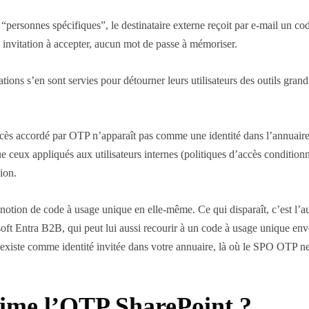
 “personnes spécifiques”, le destinataire externe reçoit par e-mail un co
 invitation à accepter, aucun mot de passe à mémoriser.
sations s’en sont servies pour détourner leurs utilisateurs des outils g
cès accordé par OTP n’apparaît pas comme une identité dans l’annuaire. D
eux appliqués aux utilisateurs internes (politiques d’accès conditionnel
sion.
 notion de code à usage unique en elle-même. Ce qui disparaît, c’est l
soft Entra B2B, qui peut lui aussi recourir à un code à usage unique en
 existe comme identité invitée dans votre annuaire, là où le SPO OTP ne
ime l’OTP SharePoint ?