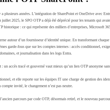
 y a plusieurs années. L’intégration de SharePoint et OneDrive avec Ent
uillet 2025, le SPO OTP a déjà été déprécié pour les tenants qui avaient
 historique : ce qui représente des milliers d’entreprises, Microsoft 365
externe autour d’un fournisseur d’identité unique. En transformant chaqu
 mêmes garde-fous que sur les comptes internes : accès conditionnel, e
domaines, et journalisation dans les logs Entra.
nt : un accès tracé et gouverné vaut mieux qu’un lien OTP anonyme sans 
nnel, et elle reporte sur les équipes IT une charge de gestion des identi
n compte invité, le changement n’est pas neutre.
 l’ancien parcours par code OTP, désormais retiré, et le nouveau parcou