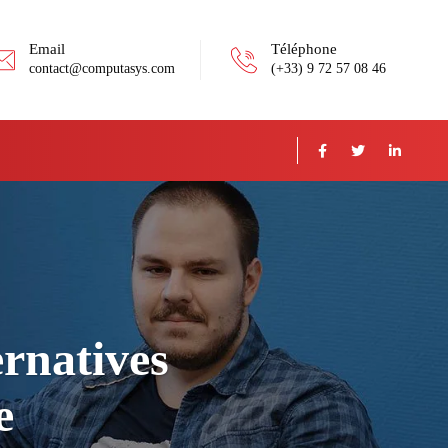
Email
Téléphone
contact@computasys.com
(+33) 9 72 57 08 46
ernatives
e