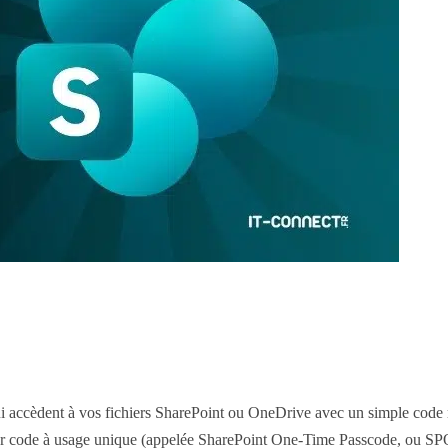
ts qui accèdent à vos fichiers SharePoint ou OneDrive avec un simple cod
on par code à usage unique (appelée SharePoint One-Time Passcode, ou SP