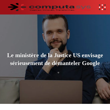
Le ministère de la Justice US envisage
sérieusement de démanteler Google