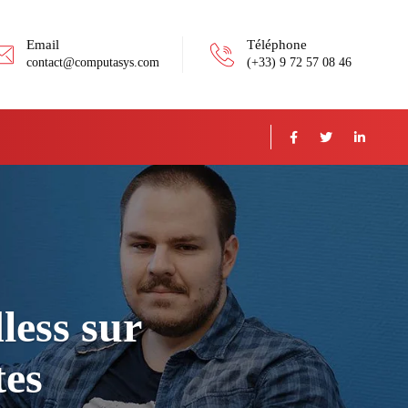
Email
Téléphone
contact@computasys.com
(+33) 9 72 57 08 46
less sur
tes