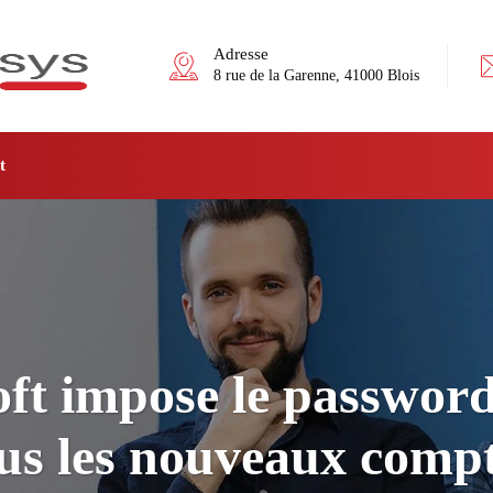
Adresse
8 rue de la Garenne, 41000 Blois
t
ft impose le password
us les nouveaux comp