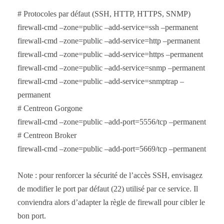
# Protocoles par défaut (SSH, HTTP, HTTPS, SNMP)
firewall-cmd –zone=public –add-service=ssh –permanent
firewall-cmd –zone=public –add-service=http –permanent
firewall-cmd –zone=public –add-service=https –permanent
firewall-cmd –zone=public –add-service=snmp –permanent
firewall-cmd –zone=public –add-service=snmptrap –
permanent
# Centreon Gorgone
firewall-cmd –zone=public –add-port=5556/tcp –permanent
# Centreon Broker
firewall-cmd –zone=public –add-port=5669/tcp –permanent
Note : pour renforcer la sécurité de l’accès SSH, envisagez
de modifier le port par défaut (22) utilisé par ce service. Il
conviendra alors d’adapter la règle de firewall pour cibler le
bon port.