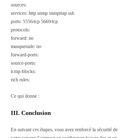
sources:
services: http snmp snmptrap ssh
ports: 5556/tcp 5669/tcp
protocols:
forward: no
masquerade: no
forward-ports:
source-ports:
icmp-blocks:
rich rules:
Ce qui donne :
III. Conclusion
En suivant ces étapes, vous avez renforcé la sécurité de
votre serveur Centreon en configurant le pare-feu et en