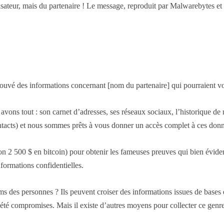
lisateur, mais du partenaire ! Le message, reproduit par Malwarebytes e
rouvé des informations concernant [nom du partenaire] qui pourraient vo
ns tout : son carnet d’adresses, ses réseaux sociaux, l’historique de nav
ntacts) et nous sommes prêts à vous donner un accès complet à ces donnée
 2 500 $ en bitcoin) pour obtenir les fameuses preuves qui bien évidemme
formations confidentielles.
s des personnes ? Ils peuvent croiser des informations issues de base
t été compromises. Mais il existe d’autres moyens pour collecter ce genr