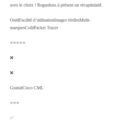
avez le choix ! Regardons à présent un récapitulatif.
OutilFacilité d’utilisationImages réellesMulti-
marquesCoûtPacket Tracer
⭐⭐⭐⭐⭐
❌
❌
GratuitCisco CML
⭐⭐⭐
✅