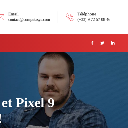
Email
Téléphone
contact@computasys.com
(+33) 9 72 57 08 46
et Pixel 9
!