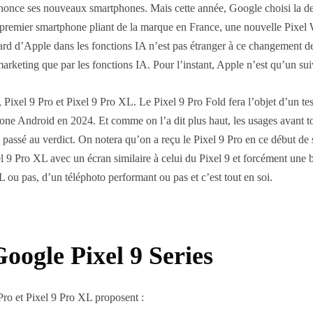
nce ses nouveaux smartphones. Mais cette année, Google choisi la dern
 premier smartphone pliant de la marque en France, une nouvelle Pixel 
etard d’Apple dans les fonctions IA n’est pas étranger à ce changement 
marketing que par les fonctions IA. Pour l’instant, Apple n’est qu’un suiv
, Pixel 9 Pro et Pixel 9 Pro XL. Le Pixel 9 Pro Fold fera l’objet d’un t
ne Android en 2024. Et comme on l’a dit plus haut, les usages avant tout
passé au verdict. On notera qu’on a reçu le Pixel 9 Pro en ce début de s
el 9 Pro XL avec un écran similaire à celui du Pixel 9 et forcément une ba
 XL ou pas, d’un téléphoto performant ou pas et c’est tout en soi.
oogle Pixel 9 Series
 Pro et Pixel 9 Pro XL proposent :