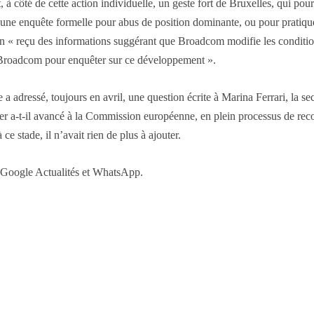
à côté de cette action individuelle, un geste fort de Bruxelles, qui po
r une enquête formelle pour abus de position dominante, ou pour pratique
 « reçu des informations suggérant que Broadcom modifie les conditions 
Broadcom pour enquêter sur ce développement ».
e a adressé, toujours en avril, une question écrite à Marina Ferrari, la
ier a-t-il avancé à la Commission européenne, en plein processus de rec
e stade, il n’avait rien de plus à ajouter.
r Google Actualités et WhatsApp.