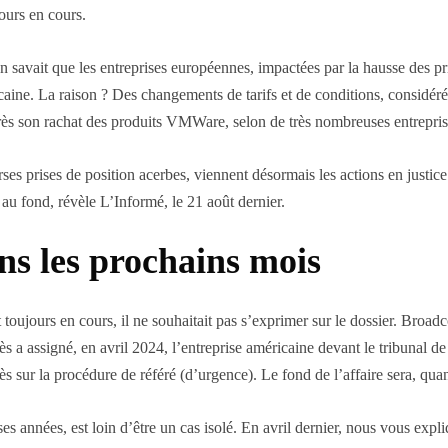
ours en cours.
On savait que les entreprises européennes, impactées par la hausse des p
icaine. La raison ? Des changements de tarifs et de conditions, considér
rès son rachat des produits VMWare, selon de très nombreuses entrepri
rses prises de position acerbes, viennent désormais les actions en justic
au fond, révèle L’Informé, le 21 août dernier.
ns les prochains mois
oujours en cours, il ne souhaitait pas s’exprimer sur le dossier. Broadc
lès a assigné, en avril 2024, l’entreprise américaine devant le tribunal
s sur la procédure de référé (d’urgence). Le fond de l’affaire sera, quant 
s années, est loin d’être un cas isolé. En avril dernier, nous vous exp