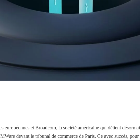
s européennes et Broadcom, la société américaine qui détient désormai
s VMWare devant le tribunal de commerce de Paris. Ce avec succès, pour