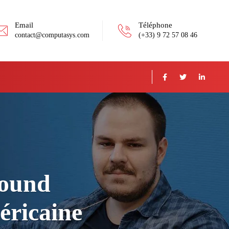
Email
Téléphone
contact@computasys.com
(+33) 9 72 57 08 46
round
méricaine