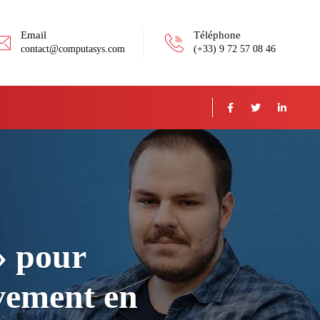
Email
Téléphone
contact@computasys.com
(+33) 9 72 57 08 46
» pour
uvement en