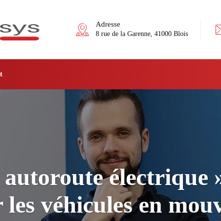
Adresse
8 rue de la Garenne, 41000 Blois
t
 autoroute électrique 
 les véhicules en mo