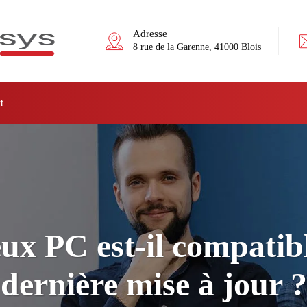
Adresse
8 rue de la Garenne, 41000 Blois
t
eux PC est-il compatibl
dernière mise à jour ?