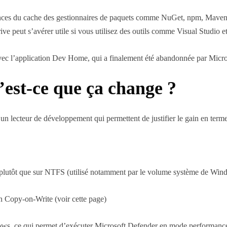
ces du cache des gestionnaires de paquets comme NuGet, npm, Maven, Gr
ve peut s’avérer utile si vous utilisez des outils comme Visual Studio e
avec l’application Dev Home, qui a finalement été abandonnée par Micr
’est-ce que ça change ?
et un lecteur de développement qui permettent de justifier le gain en ter
S plutôt que sur NTFS (utilisé notamment par le volume système de Win
ion Copy-on-Write (voir cette page)
s, ce qui permet d’exécuter Microsoft Defender en mode performances