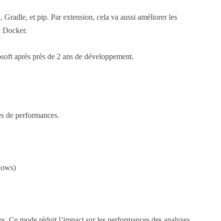
adle, et pip. Par extension, cela va aussi améliorer les
t Docker.
osoft après près de 2 ans de développement.
mes de performances.
dows)
. Ce mode réduit l’impact sur les performances des analyses